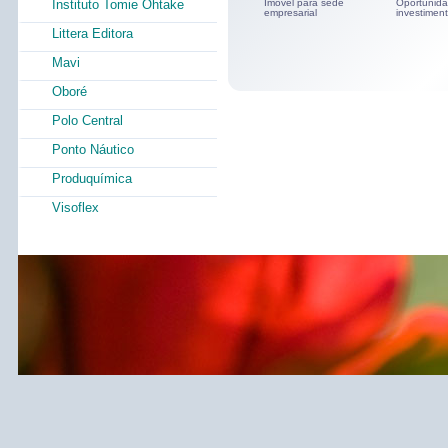
Instituto Tomie Ohtake
Imóvel para sede
Oportunid
empresarial
investimen
Littera Editora
Mavi
Oboré
Polo Central
Ponto Náutico
Produquímica
Visoflex