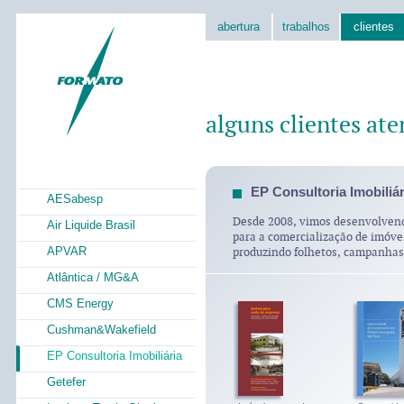
abertura
trabalhos
clientes
alguns clientes ate
EP Consultoria Imobiliár
AESabesp
Desde 2008, vimos desenvolvend
materiais para a EP Consultoria 
Air Liquide Brasil
para a comercialização de imóvei
APVAR
produzindo folhetos, campanhas 
Atlântica / MG&A
CMS Energy
Cushman&Wakefield
EP Consultoria Imobiliária
Getefer