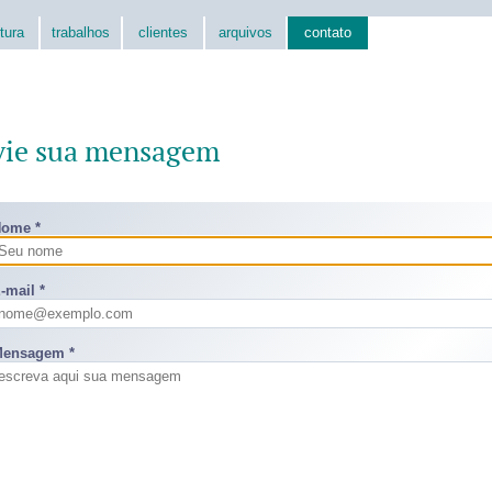
tura
trabalhos
clientes
arquivos
contato
vie sua mensagem
ome *
-mail *
ensagem *