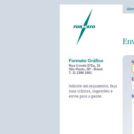
aber
En
Formato Gráfico
N
Rua Conde D'Eu, 15
São Paulo, SP - Brasil
T. 11 2389 1891
E
Solicite um orçamento, faça
suas críticas, sugestões e
envie para a gente.
M