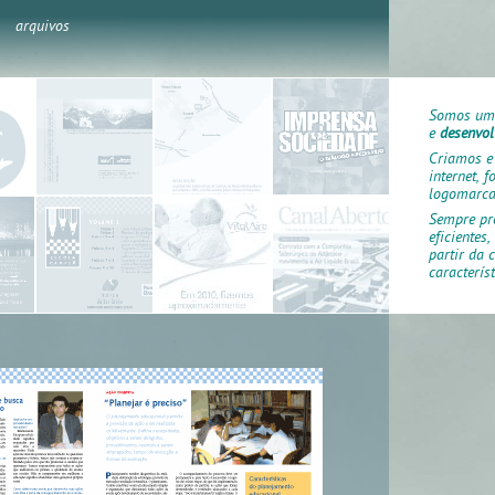
arquivos
Somos um 
e
desenvo
Criamos e
internet, f
logomarcas
Sempre pr
eficientes
partir da
caracterís