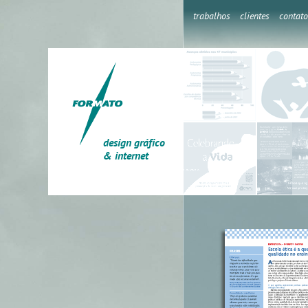
trabalhos
clientes
contato
design gráfico
& internet