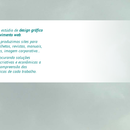
estúdio de
design gráfico
lvimento web
.
 produzimos sites para
olhetos, revistas, manuais,
, imagem corporativa...
ocurando soluções
, criativas e econômicas a
 compreensão das
ticas de cada trabalho.